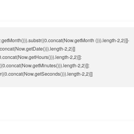
.getMonth())).substr((0.concat(Now.getMonth ())).length-2,2)]]-
.concat(Now.getDate())).length-2,2)]]
0.concat(Now.getHours())).length-2,2)]]:
((0.concat(Now.getMinutes())).length-2,2)]]:
r((0.concat(Now.getSeconds())).length-2,2)]]