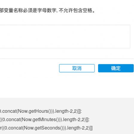
0.concat(Now.getHours())).length-2,2)]]:
((0.concat(Now.getMinutes())).length-2,2)]]:
r((0.concat(Now.getSeconds())).length-2,2)]]