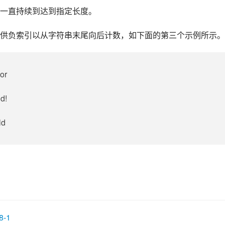
一直持续到达到指定长度。
供负索引以从字符串末尾向后计数，如下面的第三个示例所示。
wor
ld!
ld
8-1