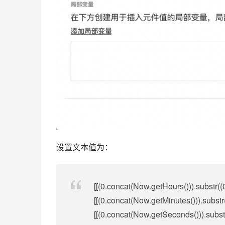
设置文本值为：
[[(0.concat(Now.getHours())).substr((
[[(0.concat(Now.getMinutes())).substr
[[(0.concat(Now.getSeconds())).subst