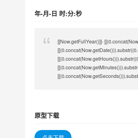
年-月-日 时:分:秒
[[Now.getFullYear()]]- [[(0.concat(Now
[[(0.concat(Now.getDate())).substr((0
[[(0.concat(Now.getHours())).substr((
[[(0.concat(Now.getMinutes())).substr
[[(0.concat(Now.getSeconds())).subst
原型下载
点击下载