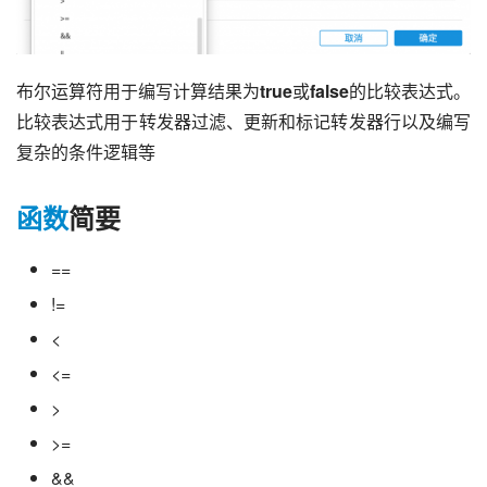
布尔运算符用于编写计算结果为
true
或
false
的比较表达式。
比较表达式用于转发器过滤、更新和标记转发器行以及编写
复杂的条件逻辑等
函数
简要
==
!=
<
<=
>
>=
&&