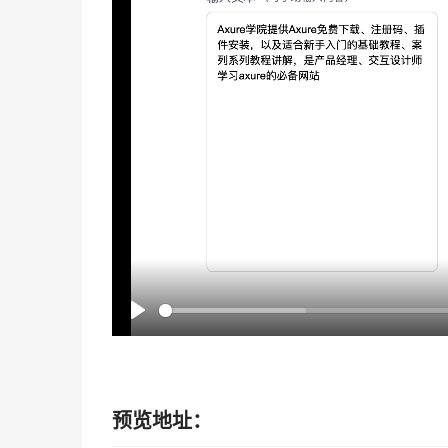
P
l
a
y
预览地址：