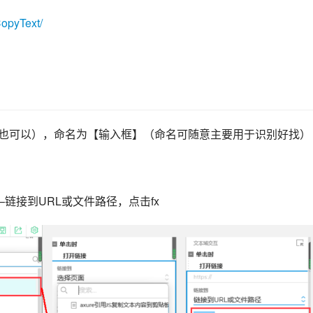
f
CopyText/
u
l
l
s
c
r
框也可以），命名为【输入框】（命名可随意主要用于识别好找）
e
e
n
链接到URL或文件路径，点击fx 