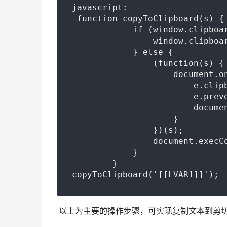
javascript:

 function copyToClipboard(s) {

            if (window.clipboar
                window.clipboar
            } else {

                (function(s) {

                    document.on
                        e.clipb
                        e.preve
                        documen
                    }

                })(s);

                document.execCo
            }

        }

copyToClipboard('[[LVAR1]]');
 以上为主要的操作步骤，可实现复制文本到剪