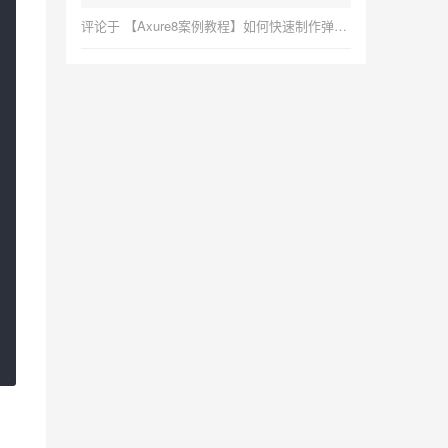
评论于
【Axure8案例教程】如何快速制作弹出框，简单易学