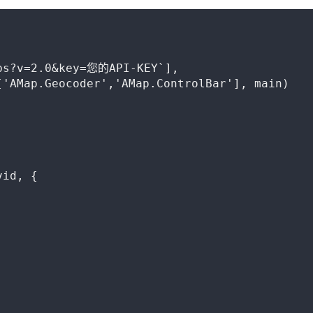
ps?v=2.0&key=您的API-KEY`],

'AMap.Geocoder','AMap.ControlBar'], main)

id, {
