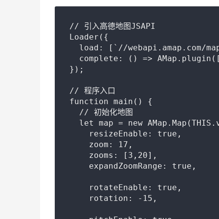
// 引入高德地图JSAPI

Loader({

  load: [`//webapi.amap.com/ma
  complete: () => AMap.plugin([
});

// 程序入口

function main() {

  // 初始化地图

  let map = new AMap.Map(THIS.v
    resizeEnable: true,

    zoom: 17,

    zooms: [3,20],

    expandZoomRange: true,

    rotateEnable: true,

    rotation: -15,
