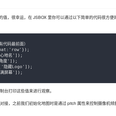
定的值，很幸运，在 JSBOX 里你可以通过以下简单的代码很方便
有代码最前面）

at:'row'});

中心地名']);

角度']);

['隐藏Logo']);

'铺满屏幕']);
制台打印这些值来进行观察。
接，之前我们初始化地图时是通过 pitch 属性来控制摄像机倾