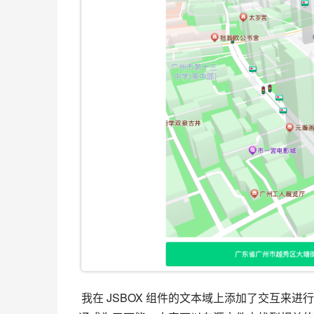
 我在 JSBOX 组件的文本域上添加了交互来进行点击地点和经纬度的字符串截取，这让 JS代码 和Axure 交互的互